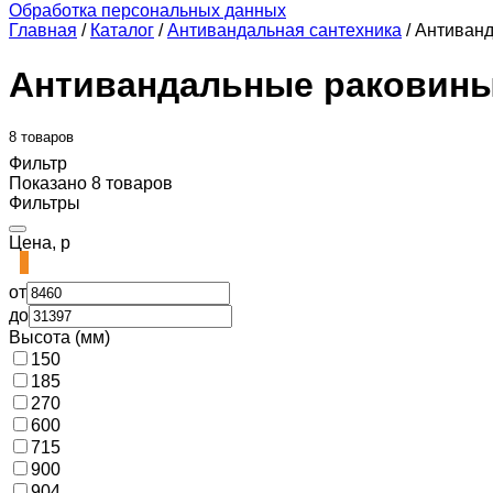
Обработка персональных данных
Главная
/
Каталог
/
Антивандальная сантехника
/
Антиван
Антивандальные раковин
8 товаров
Фильтр
Показано 8 товаров
Фильтры
Цена, р
от
до
Высота (мм)
150
185
270
600
715
900
904