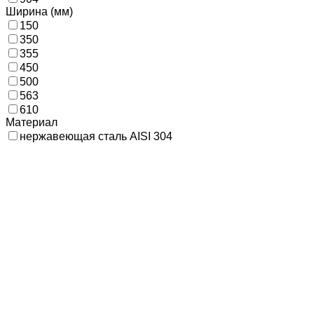
Ширина (мм)
150
350
355
450
500
563
610
Материал
нержавеющая сталь AISI 304