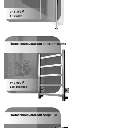
от 8 362 ₽
3 товара
Полотенцесушители электрические
от 8 998 ₽
135 товаров
Полотенцесушители водяные