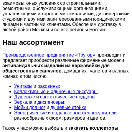
взаимовыгоных условиях со строительными,
ремонтными, обслуживающими организациями,
управляющими и торговыми компаниями, дизайнерскими
студиями и другими заинтересованными юридическими
лицами и частными клиентами. Обеспечим доставку в
любой район Москвы и во все регионы России.
Наш ассортимент
Производственное предприятие «Тругор»
производит и
предлагает приобрести различные фирменные модели
антивандальных изделий из нержавейки для
общественных санузлов
, домашних туалетов и ванных
комнат, в том числе:
Унитазы
и
раковины
;
Коллективные и одиночные писсуары
;
Душевые
и
сантехнические поддоны
;
Зеркала
и
диспенсеры
;
Мойки для ног
и
душевые стойки
;
Электрические
и
водяные полотенцесушители
разнообразных форм, размеров и цветов.
Также у нас можно выбрать и
заказать коллекторы